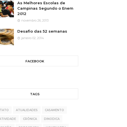
As Melhores Escolas de
Campinas Segundo o Enem
2012
novembro 26, 2013
Desafio das 52 semanas
janeiro 02, 2014
FACEBOOK
TAGS
ETATO
ATUALIDADES
CASAMENTO
ATIVIDADE
CRÔNICA
DINODICA