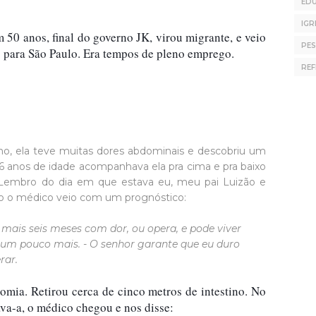
ED
IGR
50 anos, final do governo JK, virou migrante, e veio 
PE
 para São Paulo. Era tempos de pleno emprego.
RE
, ela teve muitas dores abdominais e descobriu um
6 anos de idade acompanhava ela pra cima e pra baixo
. Lembro do dia em que estava eu, meu pai Luizão e
io o médico veio com um prognóstico:
r mais seis meses com dor, ou opera, e pode viver
r um pouco mais. - O senhor garante que eu duro
rar.
omia. Retirou cerca de cinco metros de intestino. No 
ava-a, o médico chegou e nos disse: