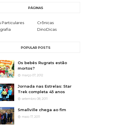
PÁGINAS
s Particulares
Crônicas
grafia
DinoDicas
POPULAR POSTS
Os bebês Rugrats estão
mortos?
março 07, 2012
Jornada nas Estrelas: Star
Trek completa 45 anos
setembro 08, 2011
Smallville chega ao fim
maio 17, 2011