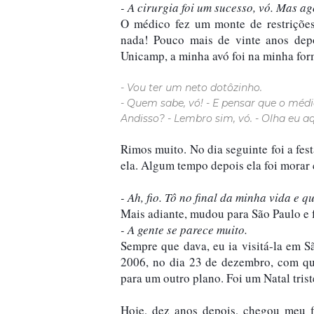
- A cirurgia foi um sucesso, vó. Mas ag
O médico fez um monte de restrições
nada! Pouco mais de vinte anos depo
- Vou ter um neto dotôzinho.
- Quem sabe, vó! - E pensar que o méd
Andisso? - Lembro sim, vó. - Olha eu aq
Rimos muito. No dia seguinte foi a fes
ela. Algum tempo depois ela foi morar 
Mais adiante, mudou para São Paulo e f
- A gente se parece muito.
Sempre que dava, eu ia visitá-la em Sã
2006, no dia 23 de dezembro, com qua
Hoje, dez anos depois, chegou meu f