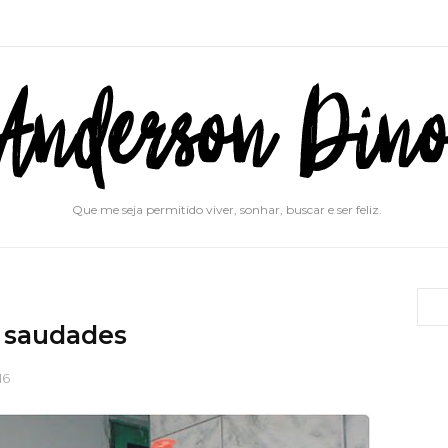
Que me seja permitido viver, sonhar, buscar e ser feliz.
) saudades
16