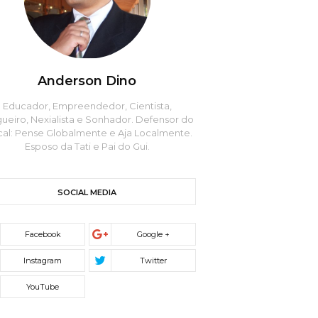
Anderson Dino
Educador, Empreendedor, Cientista,
ueiro, Nexialista e Sonhador. Defensor do
cal: Pense Globalmente e Aja Localmente.
Esposo da Tati e Pai do Gui.
SOCIAL MEDIA