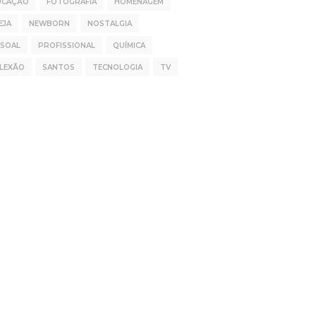
UCAÇÃO
FOTOGRAFIA
HOMENAGEM
EJA
NEWBORN
NOSTALGIA
SSOAL
PROFISSIONAL
QUÍMICA
FLEXÃO
SANTOS
TECNOLOGIA
TV