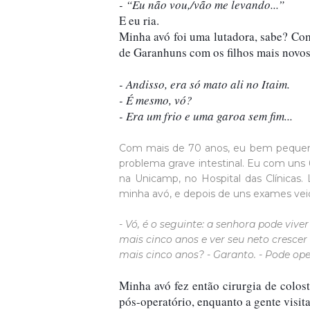
- “Eu não vou,/vão me levando...”
E eu ria. 

Minha avó foi uma lutadora, sabe? Com 
de Garanhuns com os filhos mais novos
- Andisso, era só mato ali no Itaim.

- É mesmo, vó?
- Era um frio e uma garoa sem fim...
Com mais de 70 anos, eu bem pequeno
problema grave intestinal. Eu com uns 
na Unicamp, no Hospital das Clínicas
minha avó, e depois de uns exames ve
- Vó, é o seguinte: a senhora pode vive
mais cinco anos e ver seu neto cresce
mais cinco anos? - Garanto. - Pode ope
Minha avó fez então cirurgia de colost
pós-operatório, enquanto a gente visit