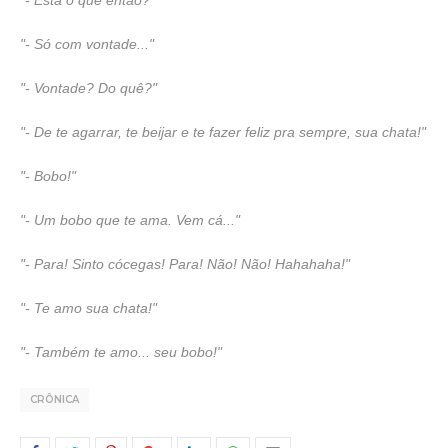
"- Está o que então?"
"- Só com vontade..."
"- Vontade? Do quê?"
"- De te agarrar, te beijar e te fazer feliz pra sempre, sua chata!"
"- Bobo!"
"- Um bobo que te ama. Vem cá..."
"- Para! Sinto cócegas! Para! Não! Não! Hahahaha!"
"- Te amo sua chata!"
"- Também te amo... seu bobo!"
CRÔNICA