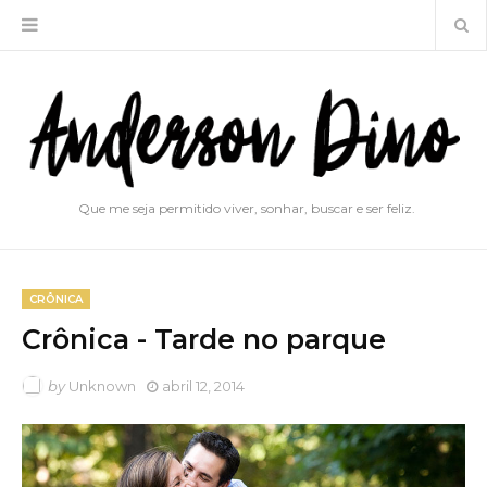
Que me seja permitido viver, sonhar, buscar e ser feliz.
CRÔNICA
Crônica - Tarde no parque
by
Unknown
abril 12, 2014