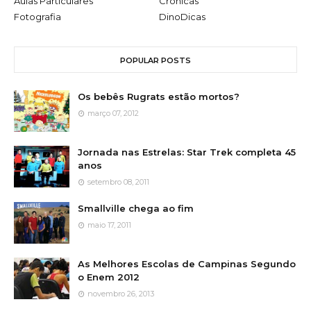
Aulas Particulares
Crônicas
Fotografia
DinoDicas
POPULAR POSTS
Os bebês Rugrats estão mortos?
março 07, 2012
Jornada nas Estrelas: Star Trek completa 45
anos
setembro 08, 2011
Smallville chega ao fim
maio 17, 2011
As Melhores Escolas de Campinas Segundo
o Enem 2012
novembro 26, 2013