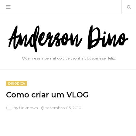
Que me seja permitido viver, sonhar, buscar e ser feliz.
DINODICA
Como criar um VLOG
by
Unknown
setembro 05, 2010